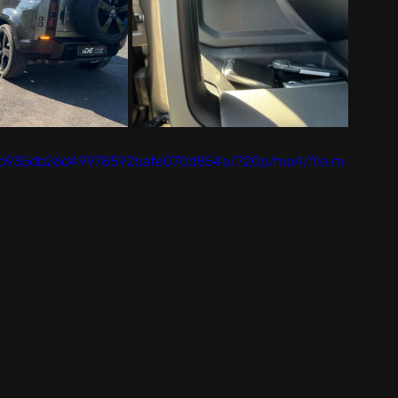
dab935db26d49978592bafe070d854e/720p/mp4/file.m