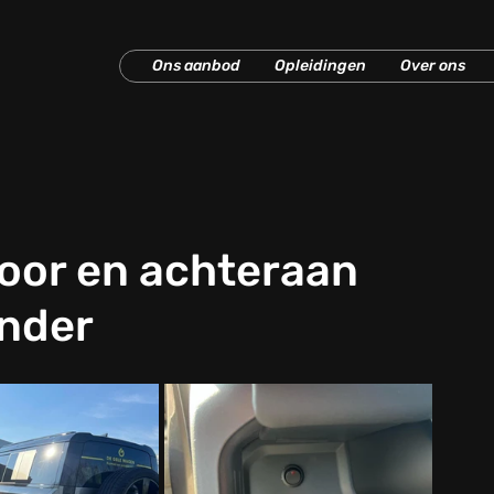
Ons aanbod
Opleidingen
Over ons
voor en achteraan
nder