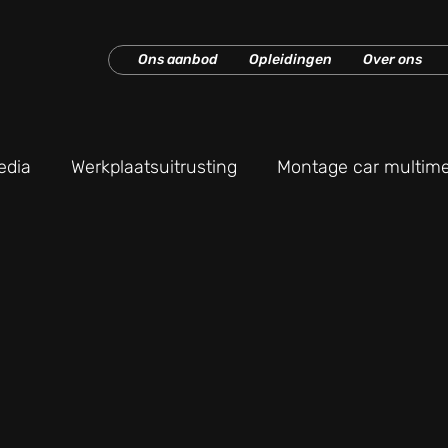
Ons aanbod
Opleidingen
Over ons
edia
Werkplaatsuitrusting
Montage car multime