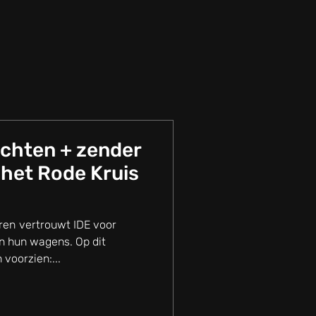
chten + zender
r het Rode Kruis
E voor
n hun wagens. Op dit
 voorzien:...