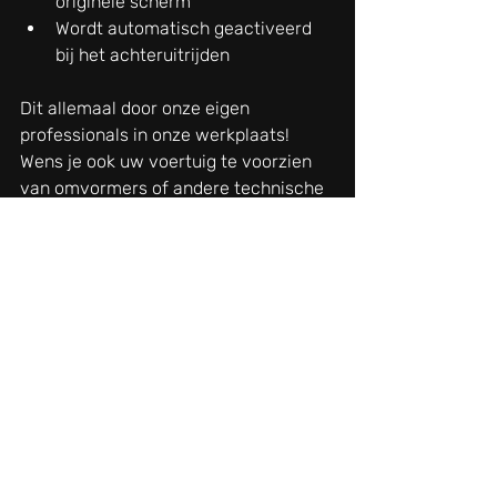
originele scherm
Wordt automatisch geactiveerd 
bij het achteruitrijden
Dit allemaal door onze eigen 
professionals in onze werkplaats!
Wens je ook uw voertuig te voorzien 
van omvormers of andere technische 
snufjes? Contacteer ons dan via 
werkplaats@ide.be
They go far so you can go further!
Terug naar overzicht