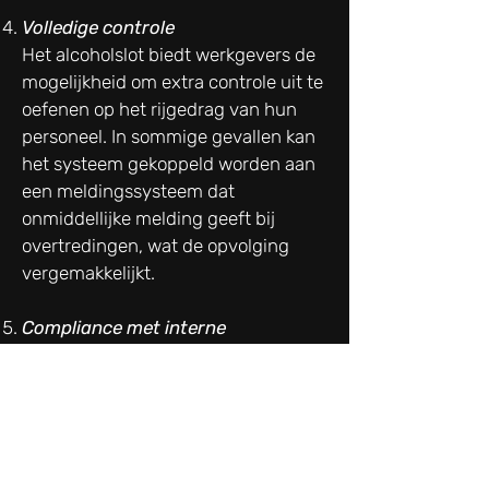
Volledige controle
Het alcoholslot biedt werkgevers de
mogelijkheid om extra controle uit te
oefenen op het rijgedrag van hun
personeel. In sommige gevallen kan
het systeem gekoppeld worden aan
een meldingssysteem dat
onmiddellijke melding geeft bij
overtredingen, wat de opvolging
vergemakkelijkt.
Compliance met interne
beleidsregels
Organisaties kunnen het alcoholslot
implementeren als onderdeel van
hun interne beleid om rijden onder
invloed te voorkomen, zelfs als er