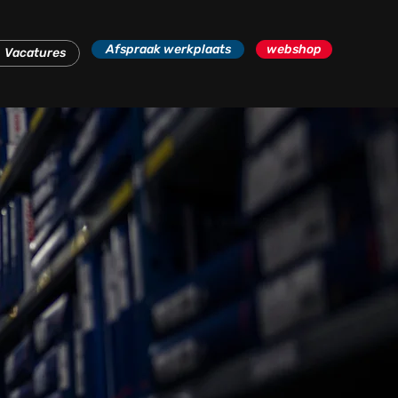
Afspraak werkplaats
webshop
Vacatures