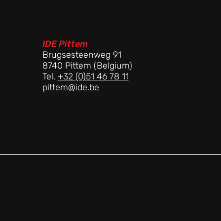
123-456-7890
IDE Pittem
Brugsesteenweg 91
8740 Pittem (Belgium)
Tel.
+32 (0)51 46 78 11
pittem@ide.be